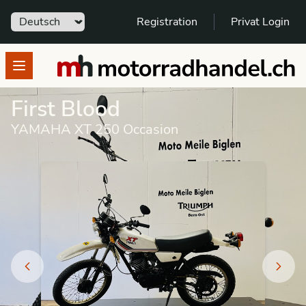
Sprache
Registration
Privat Login
motorradhandel.ch
Open menu
First Blood
YAMAHA XT 250 Occasion