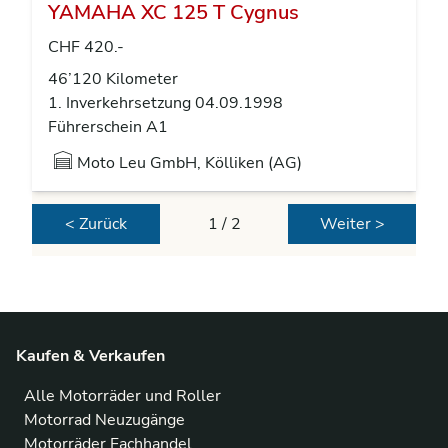
YAMAHA XC 125 T Cygnus
CHF 420.-
46’120 Kilometer
1. Inverkehrsetzung 04.09.1998
Führerschein A1
Moto Leu GmbH, Kölliken (AG)
< Zurück
1 / 2
Weiter >
Kaufen & Verkaufen
Alle Motorräder und Roller
Motorrad Neuzugänge
Motorräder Fachhandel