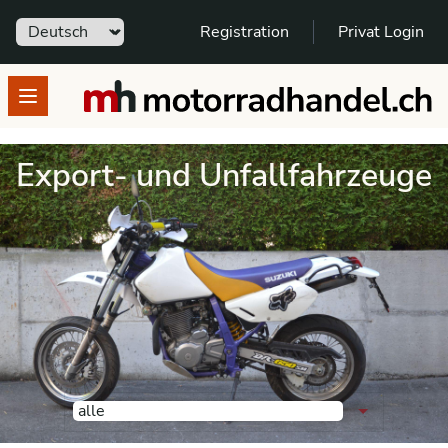
Sprache
Registration
Privat Login
motorradhandel.ch
Open menu
Export- und Unfallfahrzeuge
Spezialangebote
Export- und Unfallfahrzeuge:
nach Marke
alle