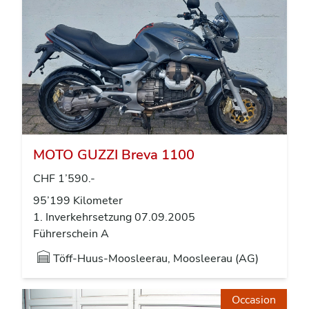
MOTO GUZZI Breva 1100
CHF 1’590.-
95’199 Kilometer
1. Inverkehrsetzung 07.09.2005
Führerschein A
Töff-Huus-Moosleerau, Moosleerau (AG)
Occasion