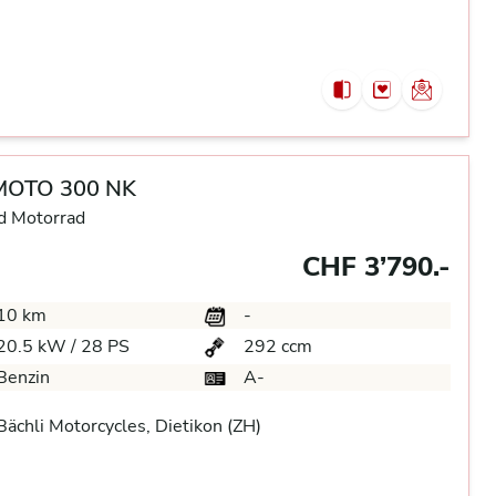
MOTO 300 NK
d Motorrad
CHF 3’790.-
10 km
-
20.5 kW / 28 PS
292 ccm
Benzin
A-
ächli Motorcycles, Dietikon (ZH)