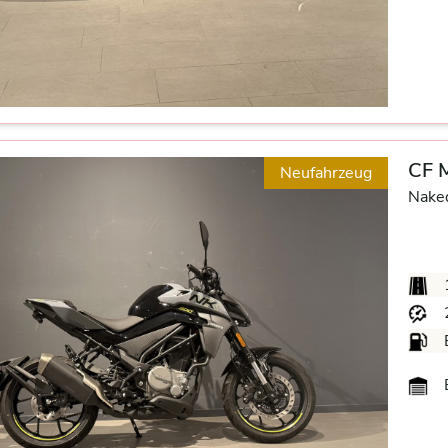
CF 
Neufahrzeug
Nake
B