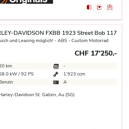
LEY-DAVIDSON FXBB 1923 Street Bob 117
usch und Leasing möglich! -
ABS -
Custom Motorrad
CHF 17’250.-
20 km
-
68.0 kW / 92 PS
1’923 ccm
Benzin
A
arley-Davidson St. Gallen, Au (SG)