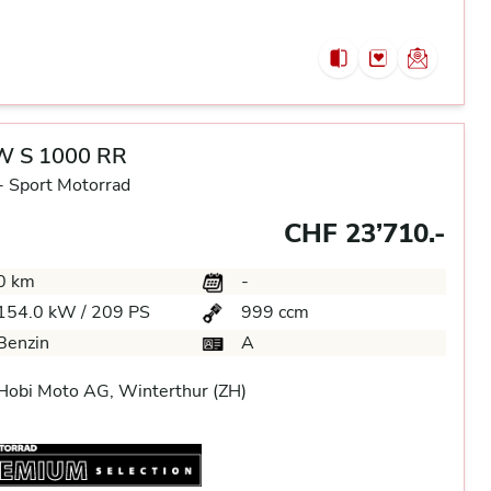
 S 1000 RR
-
Sport Motorrad
CHF 23’710.-
0 km
-
154.0 kW / 209 PS
999 ccm
Benzin
A
Hobi Moto AG, Winterthur (ZH)