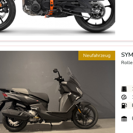
SYM 
Neufahrzeug
Rolle
B