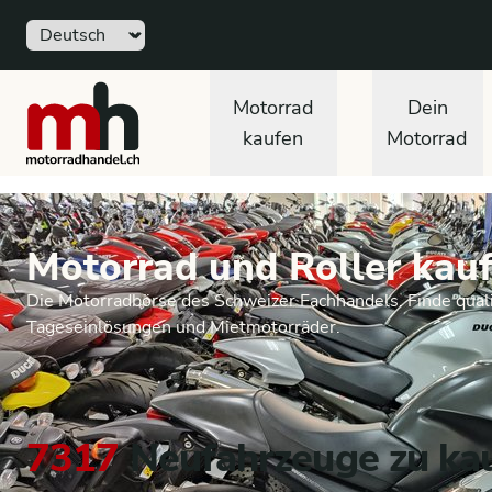
Sprache
motorradhandel.ch
Motorrad
Dein
kaufen
Motorrad
Motorrad und Roller kauf
Die Motorradbörse des Schweizer Fachhandels. Finde quali
Tageseinlösungen und Mietmotorräder.
7317
Neufahrzeuge zu ka