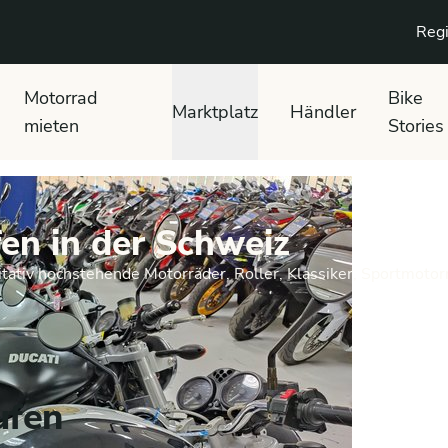
Regi
Motorrad
Bike
Marktplatz
Händler
mieten
Stories
en in der Schweiz
tativ hochstehende Motorräder, Roller, Klassiker, Sportmotor
ufen