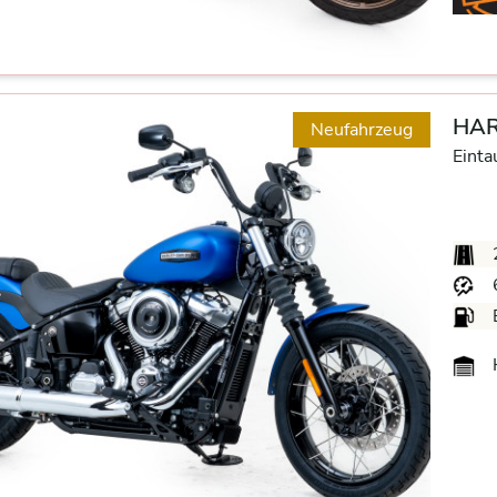
HAR
Neufahrzeug
Einta
H