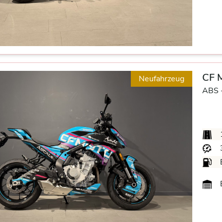
CF 
Neufahrzeug
ABS 
B