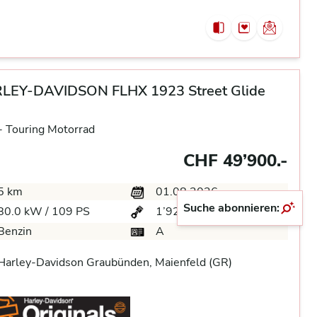
LEY-DAVIDSON FLHX 1923 Street Glide
-
Touring Motorrad
CHF 49’900.-
5 km
01.08.2026
Suche abonnieren:
80.0 kW / 109 PS
1’923 ccm
Benzin
A
arley-Davidson Graubünden, Maienfeld (GR)