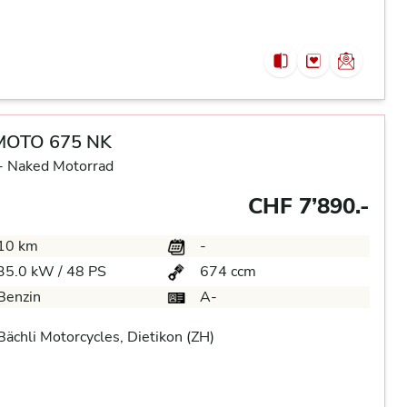
MOTO 675 NK
-
Naked Motorrad
CHF 7’890.-
10 km
-
35.0 kW / 48 PS
674 ccm
Benzin
A-
ächli Motorcycles, Dietikon (ZH)