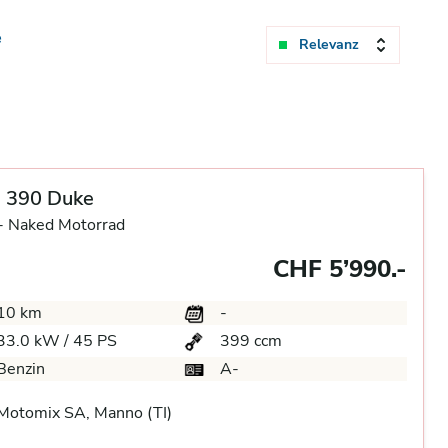
e
Relevanz
 390 Duke
-
Naked Motorrad
CHF 5’990.-
10 km
-
33.0 kW / 45 PS
399 ccm
Benzin
A-
Motomix SA, Manno (TI)