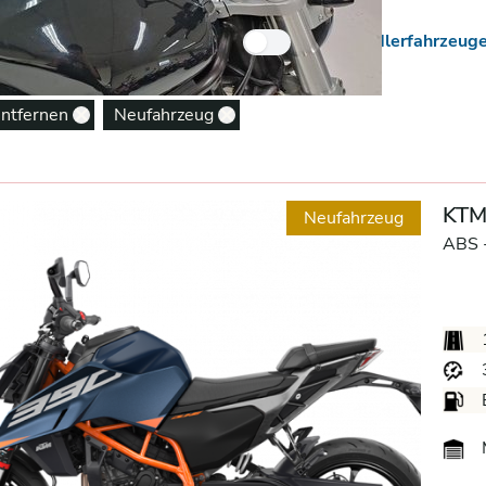
 Neuzugänge
Nur Händlerfahrzeug
entfernen
Neufahrzeug
Remove option
Remove option
KTM
Neufahrzeug
ABS 