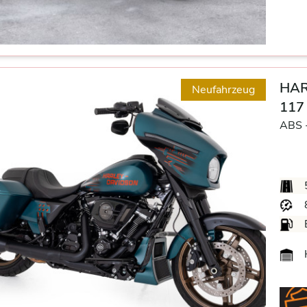
HAR
Neufahrzeug
117
ABS 
H