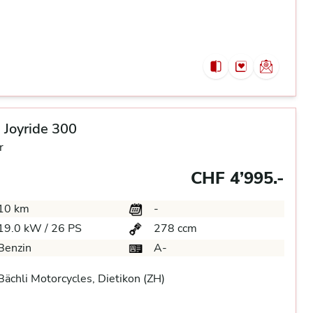
Joyride 300
r
CHF 4’995.-
10 km
-
19.0 kW / 26 PS
278 ccm
Benzin
A-
ächli Motorcycles, Dietikon (ZH)