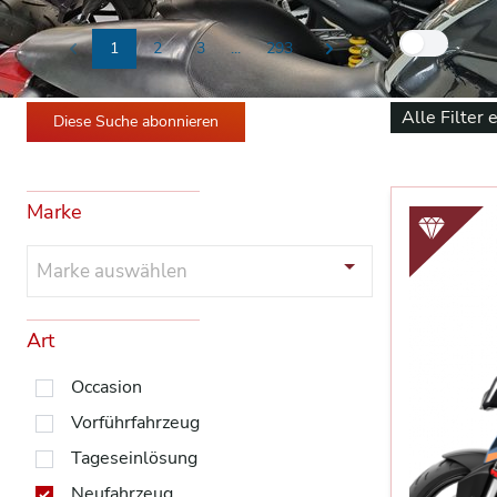
Nur
1
2
3
...
293
Previous
Next
Alle Filter 
Diese Suche abonnieren
Marke
Marke auswählen
Art
Occasion
Vorführfahrzeug
Tageseinlösung
Neufahrzeug