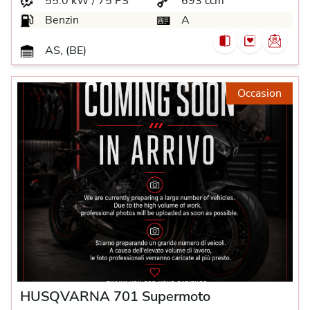
55.0 kW / 75 PS
693 ccm
Benzin
A
AS, (BE)
Occasion
HUSQVARNA 701 Supermoto