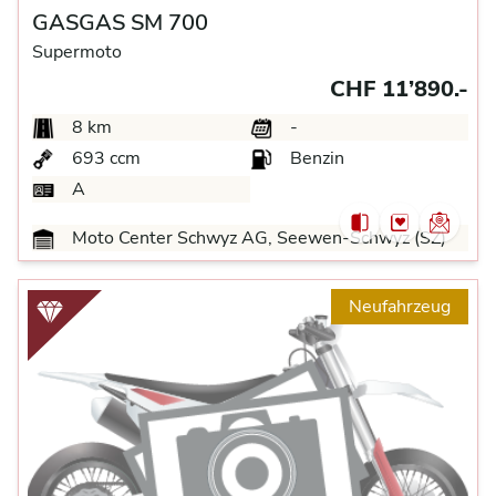
GASGAS SM 700
Supermoto
CHF 11’890.-
8 km
-
693 ccm
Benzin
A
Moto Center Schwyz AG, Seewen-Schwyz (SZ)
Neufahrzeug