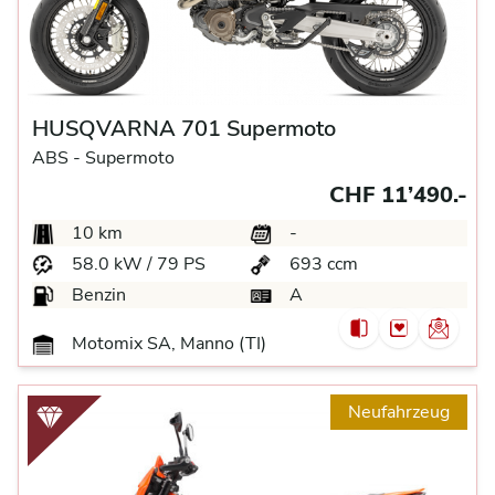
HUSQVARNA 701 Supermoto
ABS -
Supermoto
CHF 11’490.-
10 km
-
58.0 kW / 79 PS
693 ccm
Benzin
A
Motomix SA, Manno (TI)
Neufahrzeug