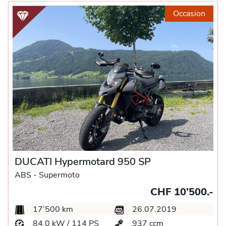
Occasion
DUCATI Hypermotard 950 SP
ABS -
Supermoto
CHF 10’500.-
17’500 km
26.07.2019
84.0 kW / 114 PS
937 ccm