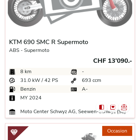
KTM 690 SMC R Supermoto
ABS -
Supermoto
CHF 13’090.-
8 km
-
31.0 kW / 42 PS
693 ccm
Benzin
A-
MY 2024
Moto Center Schwyz AG, Seewen-Schwyz (SZ)
Occasion