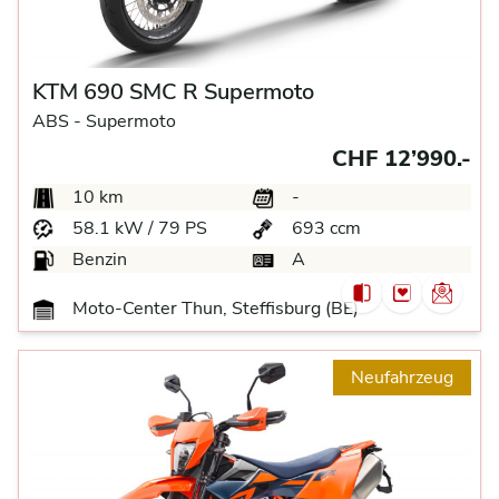
KTM 690 SMC R Supermoto
ABS -
Supermoto
CHF 12’990.-
10 km
-
58.1 kW / 79 PS
693 ccm
Benzin
A
Moto-Center Thun, Steffisburg (BE)
Neufahrzeug