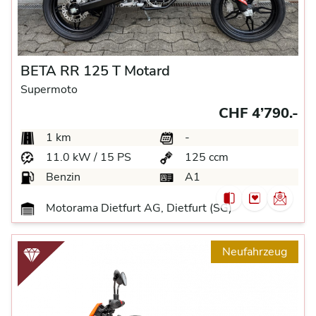
BETA RR 125 T Motard
Supermoto
CHF 4’790.-
1 km
-
11.0 kW / 15 PS
125 ccm
Benzin
A1
Motorama Dietfurt AG, Dietfurt (SG)
Neufahrzeug