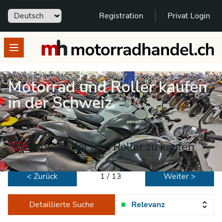
Sprache
Registration
Privat Login
motorradhandel.ch
Open menu
Motorrad und Roller kaufen
in der Schweiz
325
Motorräder und Roller zu kaufen
< Zurück
1 / 13
Weiter >
Detaillierte Suche
Relevanz