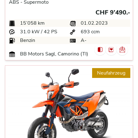
ABS -
Supermoto
CHF 9’490.-
15’058 km
01.02.2023
31.0 kW / 42 PS
693 ccm
Benzin
A-
BB Motors Sagl, Camorino (TI)
Neufahrzeug