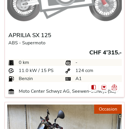
APRILIA SX 125
ABS -
Supermoto
CHF 4’315.-
0 km
-
11.0 kW / 15 PS
124 ccm
Benzin
A1
Moto Center Schwyz AG, Seewen-Schwyz (SZ)
Occasion