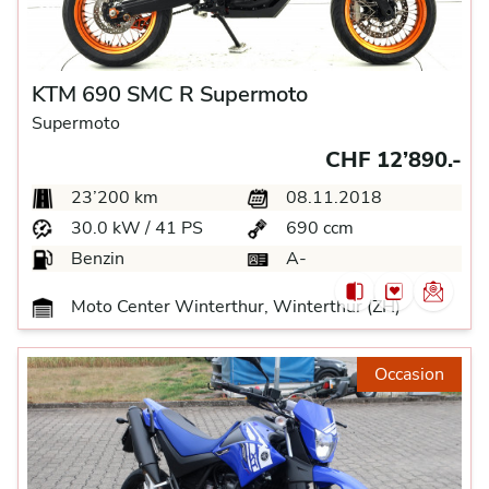
KTM 690 SMC R Supermoto
Supermoto
CHF 12’890.-
23’200 km
08.11.2018
30.0 kW / 41 PS
690 ccm
Benzin
A-
Moto Center Winterthur, Winterthur (ZH)
Occasion