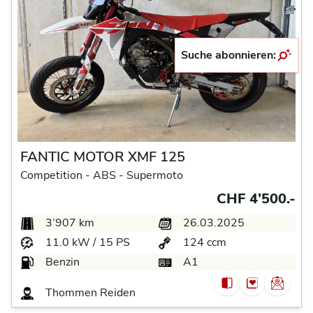
Suche abonnieren:
FANTIC MOTOR XMF 125
Competition -
ABS -
Supermoto
CHF 4’500.-
3’907 km
26.03.2025
11.0 kW / 15 PS
124 ccm
Benzin
A1
Thommen
Reiden