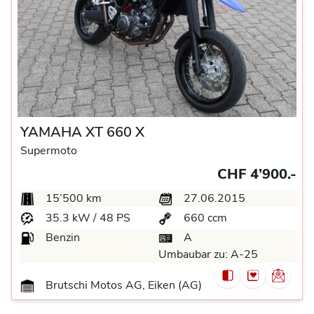
YAMAHA XT 660 X
Supermoto
CHF 4’900.-
15’500 km
27.06.2015
35.3 kW / 48 PS
660 ccm
Benzin
A
Umbaubar zu:
A-25
Brutschi Motos AG, Eiken (AG)