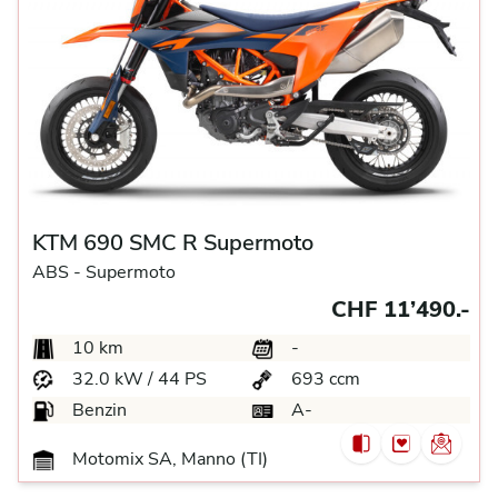
KTM 690 SMC R Supermoto
ABS -
Supermoto
CHF 11’490.-
10 km
-
32.0 kW / 44 PS
693 ccm
Benzin
A-
Motomix SA, Manno (TI)