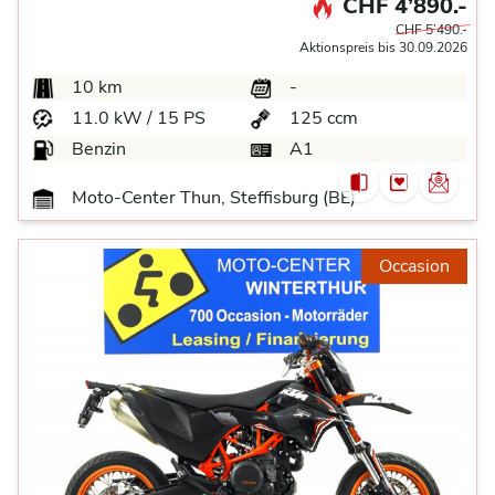
CHF 4’890.-
CHF 5’490.-
Aktionspreis bis 30.09.2026
10 km
-
11.0 kW / 15 PS
125 ccm
Benzin
A1
Moto-Center Thun, Steffisburg (BE)
Occasion