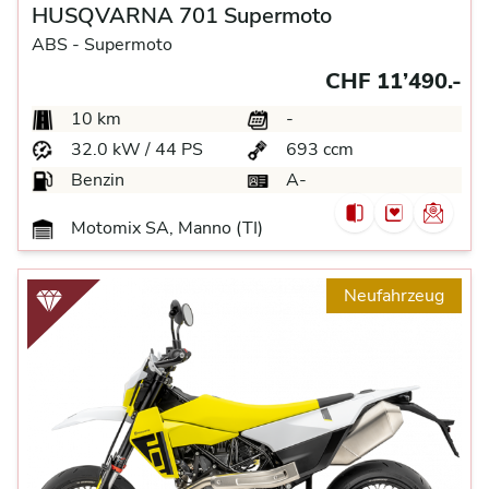
HUSQVARNA 701 Supermoto
ABS -
Supermoto
CHF 11’490.-
10 km
-
32.0 kW / 44 PS
693 ccm
Benzin
A-
Motomix SA, Manno (TI)
Neufahrzeug