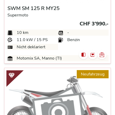
SWM SM 125 R MY25
Supermoto
CHF 3’990.-
10 km
-
11.0 kW / 15 PS
Benzin
Nicht deklariert
Motomix SA, Manno (TI)
Neufahrzeug