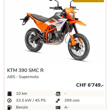
KTM 390 SMC R
ABS -
Supermoto
CHF 6’749.-
10 km
-
33.0 kW / 45 PS
399 ccm
Benzin
A-