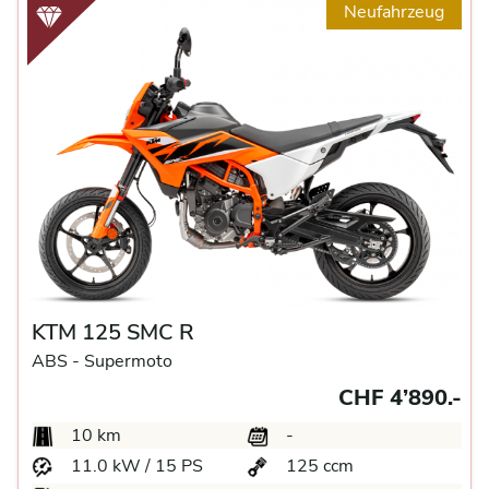
Neufahrzeug
KTM 125 SMC R
ABS -
Supermoto
CHF 4’890.-
10 km
-
11.0 kW / 15 PS
125 ccm