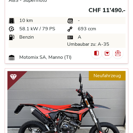
ABS -
Supermoto
CHF 11’490.-
10 km
-
58.1 kW / 79 PS
693 ccm
Benzin
A
Umbaubar zu:
A-35
Motomix SA, Manno (TI)
Neufahrzeug