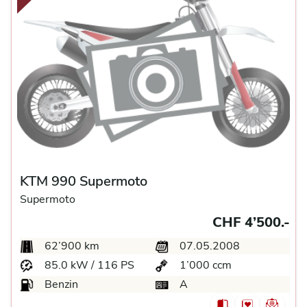
KTM 990 Supermoto
Supermoto
CHF 4’500.-
62’900 km
07.05.2008
85.0 kW / 116 PS
1’000 ccm
Benzin
A