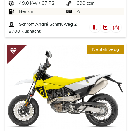
49.0 kW / 67 PS
690 ccm
Benzin
A
Schroff André Schiffliweg 2
8700 Küsnacht
Neufahrzeug