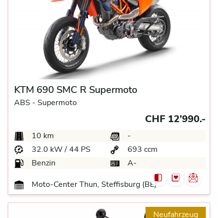
KTM 690 SMC R Supermoto
ABS -
Supermoto
CHF 12’990.-
10 km
-
32.0 kW / 44 PS
693 ccm
Benzin
A-
Moto-Center Thun, Steffisburg (BE)
Neufahrzeug