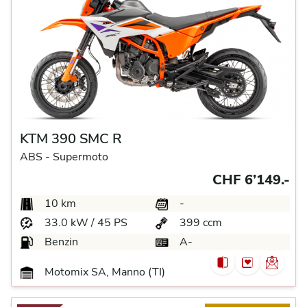
KTM 390 SMC R
ABS -
Supermoto
CHF 6’149.-
10 km
-
33.0 kW / 45 PS
399 ccm
Benzin
A-
Motomix SA, Manno (TI)