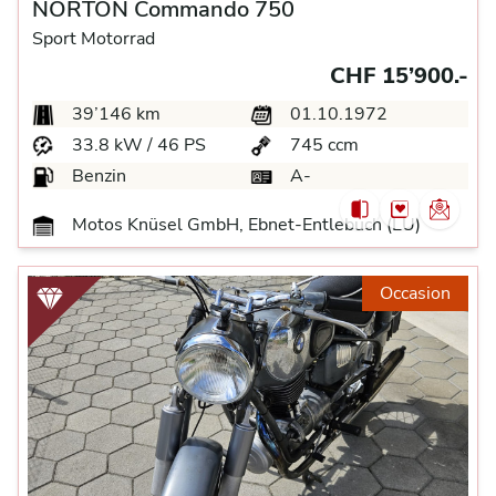
NORTON Commando 750
Sport Motorrad
CHF 15’900.-
39’146 km
01.10.1972
33.8 kW / 46 PS
745 ccm
Benzin
A-
Motos Knüsel GmbH, Ebnet-Entlebuch (LU)
Occasion