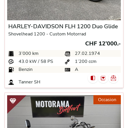
HARLEY-DAVIDSON FLH 1200 Duo Glide
Shovelhead 1200 -
Custom Motorrad
CHF 12’000.-
3’000 km
27.02.1974
43.0 kW / 58 PS
1’200 ccm
Benzin
A
Tanner
SH
Occasion