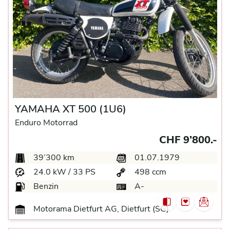
YAMAHA XT 500 (1U6)
Enduro Motorrad
CHF 9’800.-
39’300 km
01.07.1979
24.0 kW / 33 PS
498 ccm
Benzin
A-
Motorama Dietfurt AG, Dietfurt (SG)