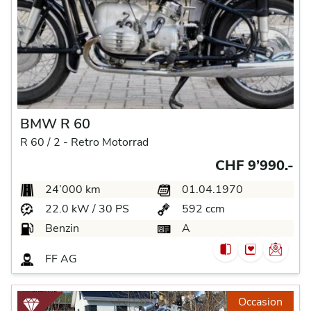
BMW R 60
R 60 / 2 -
Retro Motorrad
CHF 9’990.-
24’000 km
01.04.1970
22.0 kW / 30 PS
592 ccm
Benzin
A
FF AG
Occasion