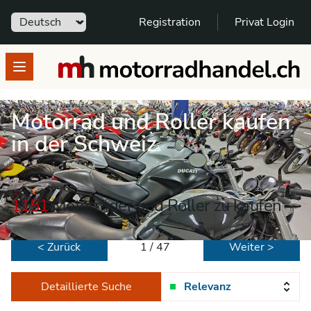
Sprache
Registration
Privat Login
motorradhandel.ch
Open menu
Motorrad und Roller kaufen
in der Schweiz
1151
Motorräder und Roller zu kaufen
< Zurück
1 / 47
Weiter >
Detaillierte Suche
Relevanz