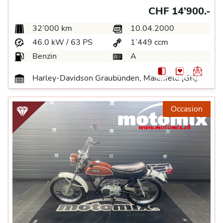
CHF 14’900.-
32’000 km
10.04.2000
46.0 kW / 63 PS
1’449 ccm
Benzin
A
Harley-Davidson Graubünden, Maienfeld (GR)
Occasion