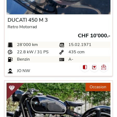
DUCATI 450 M 3
Retro Motorrad
CHF 10’000.-
28’000 km
15.02.1971
22.8 kW / 31 PS
435 ccm
Benzin
A-
JO NW
Occasion