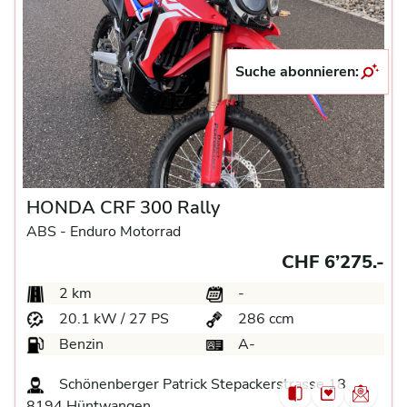
Suche abonnieren:
HONDA CRF 300 Rally
ABS -
Enduro Motorrad
CHF 6’275.-
2 km
-
20.1 kW / 27 PS
286 ccm
Benzin
A-
Schönenberger Patrick Stepackerstrasse 18
8194 Hüntwangen