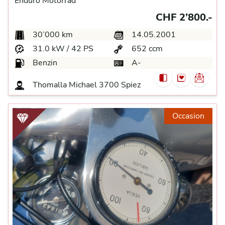
Enduro Motorrad
CHF 2’800.-
30’000 km
14.05.2001
31.0 kW / 42 PS
652 ccm
Benzin
A-
Thomalla Michael
3700 Spiez
Occasion