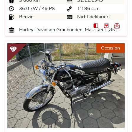
3’000 km
31.12.1949
36.0 kW / 49 PS
1’186 ccm
Benzin
Nicht deklariert
Harley-Davidson Graubünden, Maienfeld (GR)
Occasion