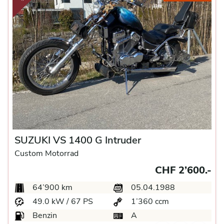
SUZUKI VS 1400 G Intruder
Custom Motorrad
CHF 2’600.-
64’900 km
05.04.1988
49.0 kW / 67 PS
1’360 ccm
Benzin
A