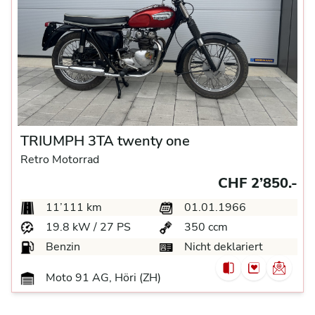
TRIUMPH 3TA twenty one
Retro Motorrad
CHF 2’850.-
11’111 km
01.01.1966
19.8 kW / 27 PS
350 ccm
Benzin
Nicht deklariert
Moto 91 AG, Höri (ZH)