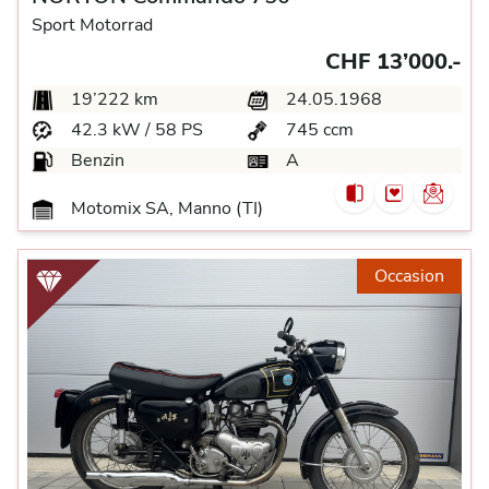
Sport Motorrad
CHF 13’000.-
19’222 km
24.05.1968
42.3 kW / 58 PS
745 ccm
Benzin
A
Motomix SA, Manno (TI)
Occasion