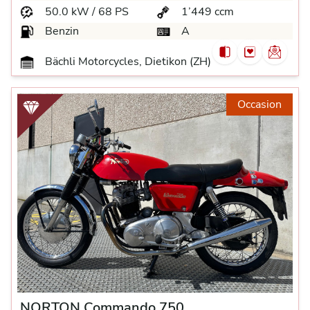
50.0 kW / 68 PS
1’449 ccm
Benzin
A
Bächli Motorcycles, Dietikon (ZH)
Occasion
NORTON Commando 750