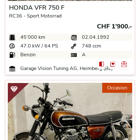
HONDA VFR 750 F
RC36 -
Sport Motorrad
CHF 1’900.-
45’000 km
02.04.1992
47.0 kW / 64 PS
748 ccm
Benzin
A
Garage Vision Tuning AG, Heimberg (BE)
Occasion