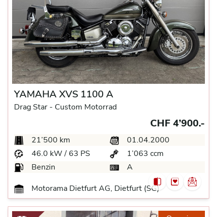
YAMAHA XVS 1100 A
Drag Star -
Custom Motorrad
CHF 4’900.-
21’500 km
01.04.2000
46.0 kW / 63 PS
1’063 ccm
Benzin
A
Motorama Dietfurt AG, Dietfurt (SG)