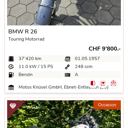
BMW R 26
Touring Motorrad
CHF 9’800.-
37’420 km
01.05.1957
11.0 kW / 15 PS
248 ccm
Benzin
A
Motos Knüsel GmbH, Ebnet-Entlebuch (LU)
Occasion