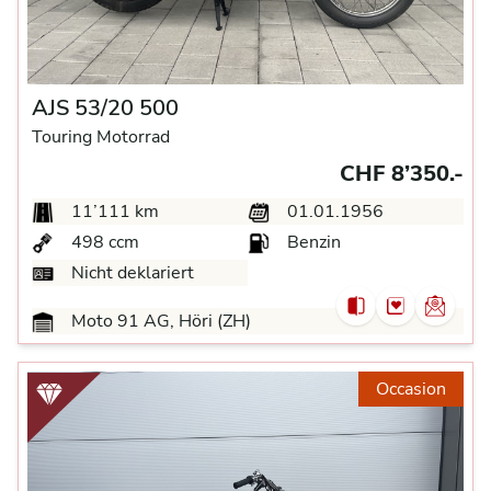
AJS 53/20 500
Touring Motorrad
CHF 8’350.-
11’111 km
01.01.1956
498 ccm
Benzin
Nicht deklariert
Moto 91 AG, Höri (ZH)
Occasion