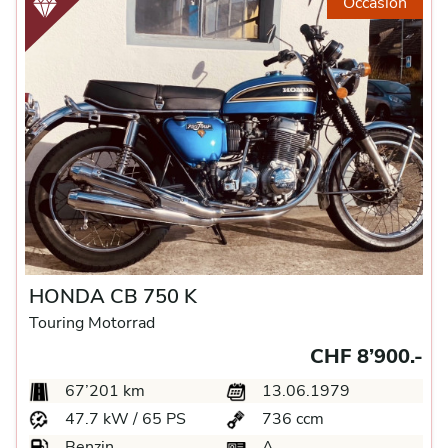
Occasion
HONDA CB 750 K
Touring Motorrad
CHF 8’900.-
67’201 km
13.06.1979
47.7 kW / 65 PS
736 ccm
Benzin
A