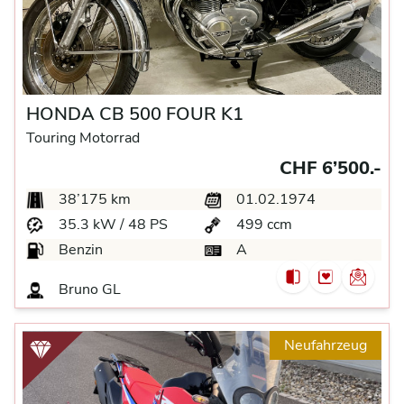
HONDA CB 500 FOUR K1
Touring Motorrad
CHF 6’500.-
38’175 km
01.02.1974
35.3 kW / 48 PS
499 ccm
Benzin
A
Bruno GL
Neufahrzeug