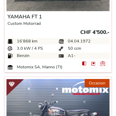
YAMAHA FT 1
Custom Motorrad
CHF 4’500.-
16’868 km
04.04.1972
3.0 kW / 4 PS
50 ccm
Benzin
A1-
Motomix SA, Manno (TI)
Occasion