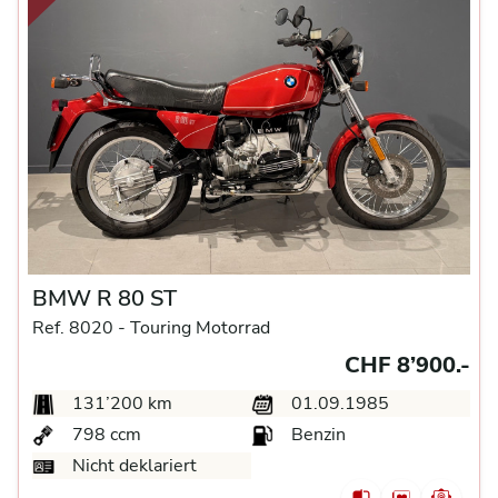
BMW R 80 ST
Ref. 8020 -
Touring Motorrad
CHF 8’900.-
131’200 km
01.09.1985
798 ccm
Benzin
Nicht deklariert