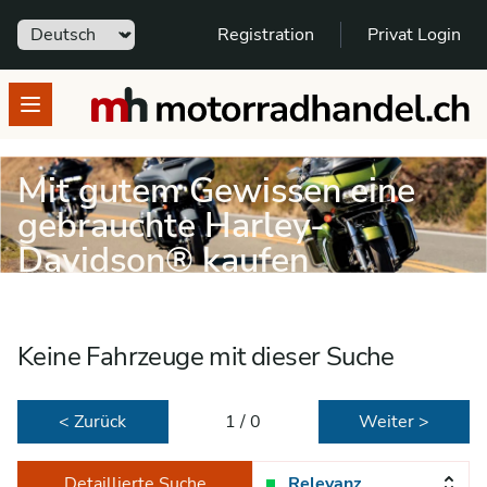
Sprache
Registration
Privat Login
motorradhandel.ch
Open menu
Mit gutem Gewissen eine
gebrauchte Harley-
Davidson® kaufen
Keine Fahrzeuge mit dieser Suche
< Zurück
1 / 0
Weiter >
Detaillierte Suche
Relevanz