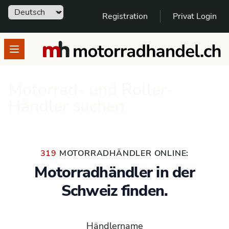
Sprache
Registration
Privat Login
motorradhandel.ch
Open menu
Motorrad- und Roller-
Händler suchen
319
MOTORRADHÄNDLER ONLINE:
Motorradhändler in der
Schweiz finden.
Händlername