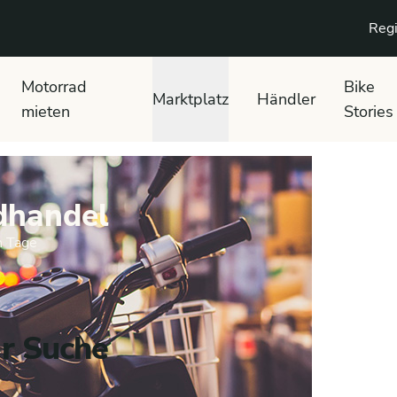
Regi
Motorrad
Bike
Marktplatz
Händler
mieten
Stories
dhandel
n Tage
er Suche