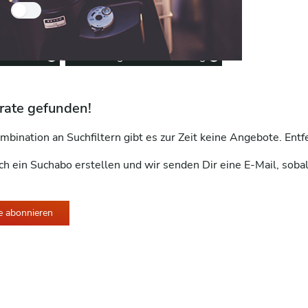
Nur Händlerfahrzeuge
entfernen
Zulassung nicht notwendig
Remove option
Remove option
rate gefunden!
mbination an Suchfiltern gibt es zur Zeit keine Angebote. Ent
ch ein Suchabo erstellen und wir senden Dir eine E-Mail, soba
e abonnieren