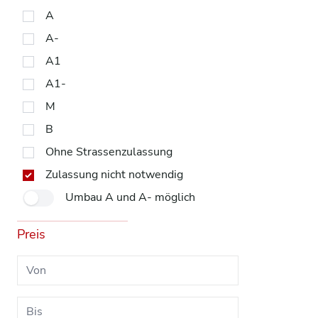
A
A-
A1
A1-
M
B
Ohne Strassenzulassung
Zulassung nicht notwendig
Umbau A und A- möglich
Preis