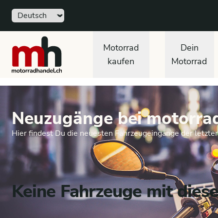
Sprache
motorradhandel.ch
Motorrad
Dein
kaufen
Motorrad
Neuzugänge bei motorra
Hier findest Du die neuesten Fahrzeugeingänge der letzte
Keine Fahrzeuge mit dies