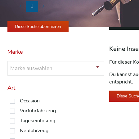
1
Previous
Next
Alle Filter 
Diese Suche abonnieren
Keine Inse
Marke
Für dieser Ko
Marke auswählen
Du kannst au
entspricht:
Art
Diese Such
Occasion
Vorführfahrzeug
Tageseinlösung
Neufahrzeug