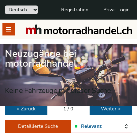
Sprache
Registration
Privat Login
motorradhandel.ch
Open menu
Neuzugänge bei
motorradhandel
Keine Fahrzeuge mit dieser Suche
< Zurück
1 / 0
Weiter >
Detaillierte Suche
Relevanz