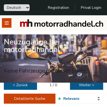
Sprache
Registration
Privat Login
motorradhandel.ch
Open menu
Neuzugänge bei
motorradhandel
Keine Fahrzeuge mit dieser Suche
< Zurück
1 / 0
Weiter >
Detaillierte Suche
Relevanz