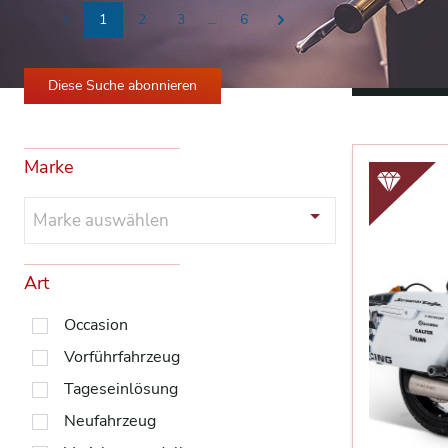
1
2
3
...
6
Previous
Next
Alle Filter 
Diese Suche abonnieren
Marke
Marke auswählen
Art
Occasion
Vorführfahrzeug
Tageseinlösung
Neufahrzeug