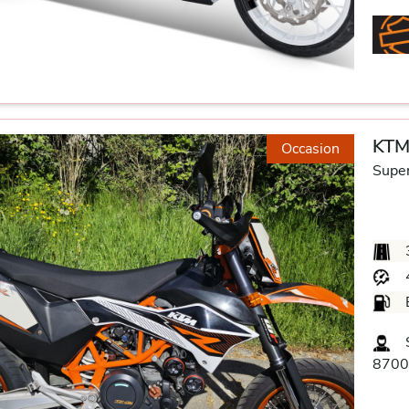
KTM
Occasion
Supe
S
8700