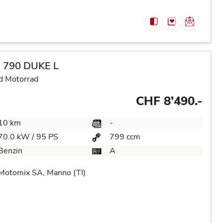
 790 DUKE L
d Motorrad
CHF 8’490.-
10 km
-
70.0 kW / 95 PS
799 ccm
Benzin
A
Motomix SA, Manno (TI)