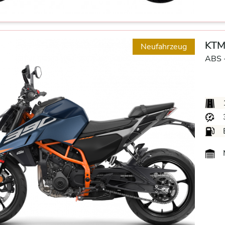
KTM
Neufahrzeug
ABS 