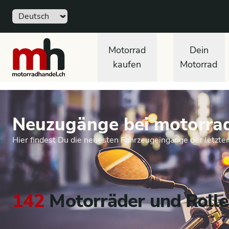
Sprache
motorradhandel.ch
Motorrad
Dein
kaufen
Motorrad
Neuzugänge bei motorra
Hier findest Du die neuesten Fahrzeugeingänge der letzte
142
Motorräder und Rolle