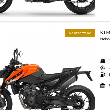
KTM
Neufahrzeug
Nake