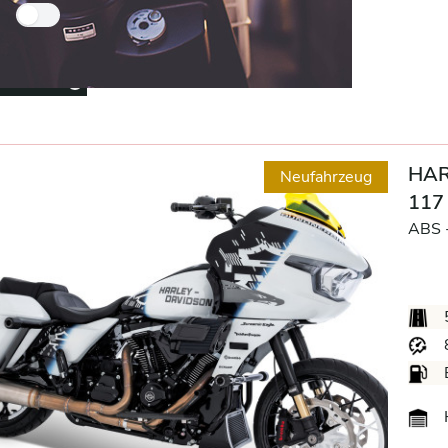
Nur Händlerfahrzeuge
entfernen
Remove option
HAR
Neufahrzeug
117
ABS 
H