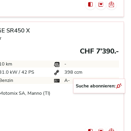
E SR450 X
r
CHF 7’390.-
10 km
-
31.0 kW / 42 PS
398 ccm
Benzin
A-
Suche abonnieren:
Motomix SA, Manno (TI)