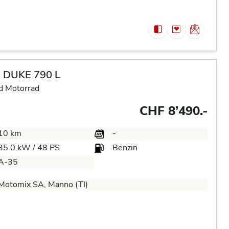
 DUKE 790 L
d Motorrad
CHF 8’490.-
10 km
-
35.0 kW / 48 PS
Benzin
A-35
Motomix SA, Manno (TI)