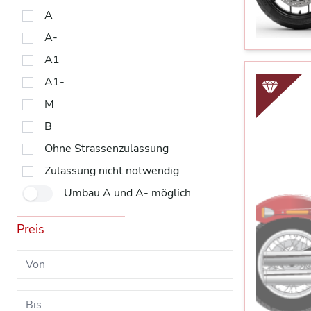
A
A-
A1
A1-
M
B
Ohne Strassenzulassung
Zulassung nicht notwendig
Umbau A und A- möglich
Preis