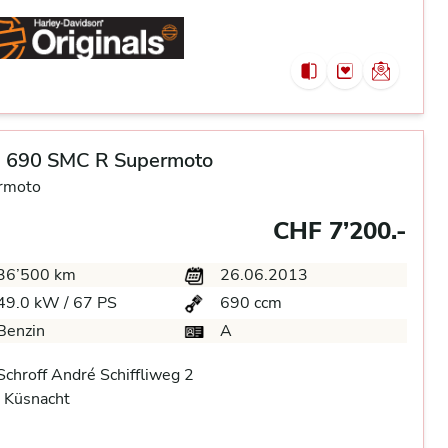
 690 SMC R Supermoto
rmoto
CHF 7’200.-
36’500 km
26.06.2013
49.0 kW / 67 PS
690 ccm
Benzin
A
chroff André Schiffliweg 2
 Küsnacht