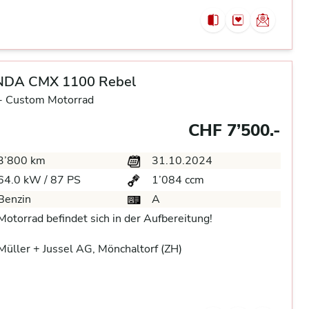
DA CMX 1100 Rebel
-
Custom Motorrad
CHF 7’500.-
3’800 km
31.10.2024
64.0 kW / 87 PS
1’084 ccm
Benzin
A
Motorrad befindet sich in der Aufbereitung!
üller + Jussel AG, Mönchaltorf (ZH)