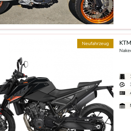
KTM
Neufahrzeug
Nake