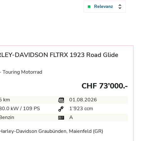
Relevanz
LEY-DAVIDSON FLTRX 1923 Road Glide
-
Touring Motorrad
CHF 73’000.-
5 km
01.08.2026
80.0 kW / 109 PS
1’923 ccm
Benzin
A
arley-Davidson Graubünden, Maienfeld (GR)