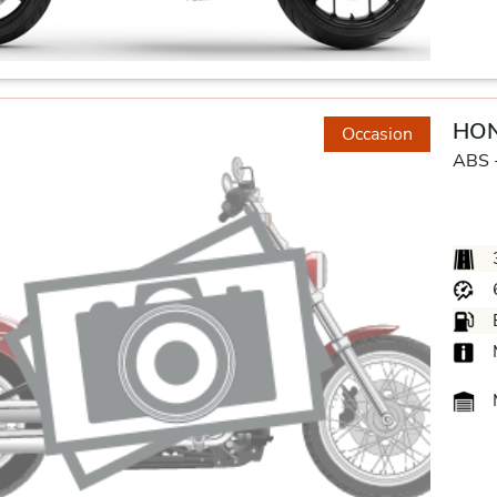
HON
Occasion
ABS 
M