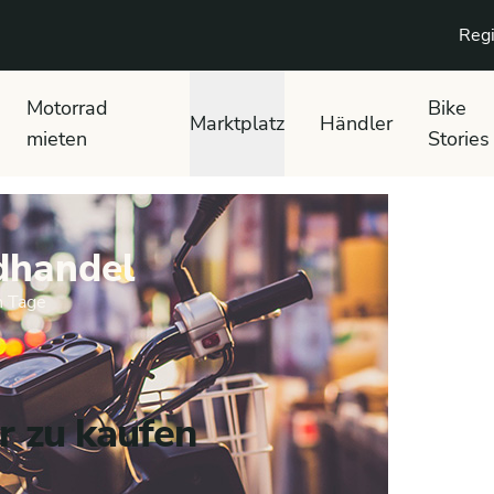
Regi
Motorrad
Bike
Marktplatz
Händler
mieten
Stories
dhandel
n Tage
r zu kaufen