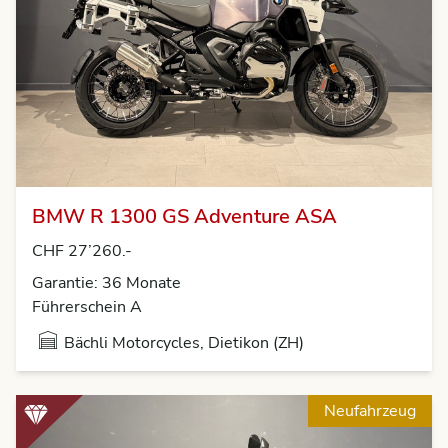
BMW R 1300 GS Adventure ASA
CHF 27’260.-
Garantie: 36 Monate
Führerschein A
Bächli Motorcycles, Dietikon (ZH)
Neufahrzeug