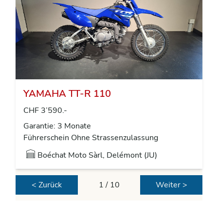
YAMAHA TT-R 110
CHF 3’590.-
Garantie: 3 Monate
Führerschein Ohne Strassenzulassung
Boéchat Moto Sàrl, Delémont (JU)
< Zurück
1 / 10
Weiter >