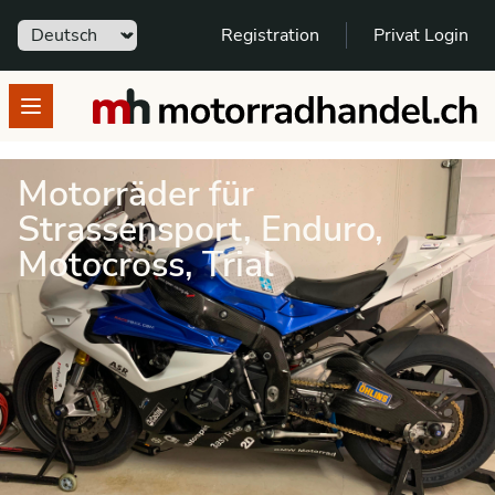
Sprache
Registration
Privat Login
motorradhandel.ch
Open menu
Motorräder für
Strassensport, Enduro,
Motocross, Trial
in den Motorradsport
einsteigen
Hier findest Du Dein neues Sportbike: