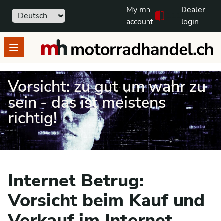
My mh
Dealer
Sprache
111
Free text search
account
login
motorradhandel.ch
Open menu
Vorsicht: zu gut um wahr zu
sein - das ist meistens
richtig!
Internet Betrug:
Vorsicht beim Kauf und
Verkauf im Internet