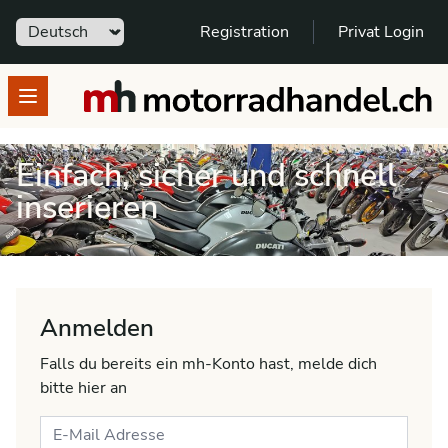
Sprache
Registration
Privat Login
motorradhandel.ch
Open menu
Einfach, sicher und schnell
inserieren
Anmelden
Falls du bereits ein mh-Konto hast, melde dich
bitte hier an