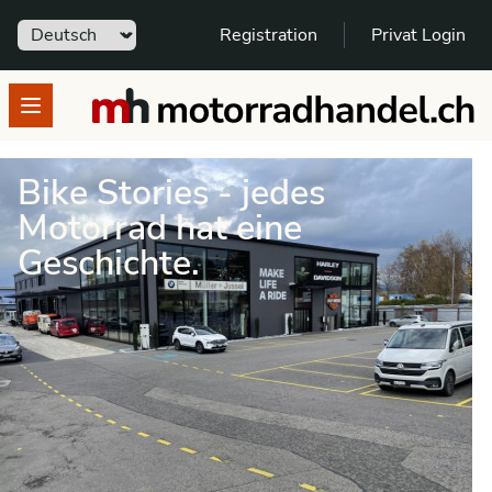
Sprache
Registration
Privat Login
motorradhandel.ch
Open menu
Bike Stories - jedes
Motorrad hat eine
Geschichte.
SCHNELL GEFUNDEN - SPANNENDE
GESCHICHTEN
Bike Stories